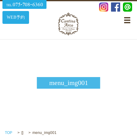
WEB予約
メ
menu_img001
TOP
[]
menu_img001