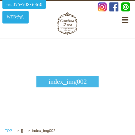
WEB予約
メ
index_img002
TOP
[]
index_img002