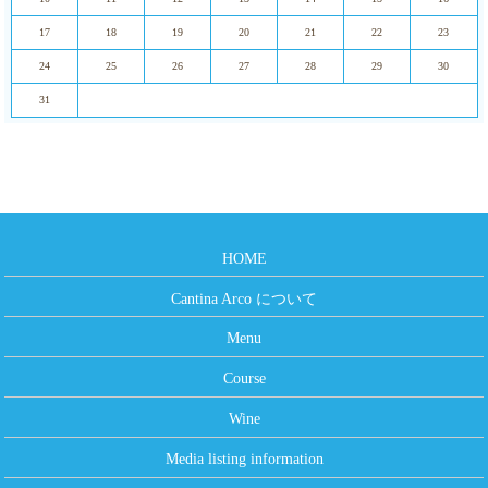
17
18
19
20
21
22
23
24
25
26
27
28
29
30
31
HOME
Cantina Arco について
Menu
Course
Wine
Media listing information