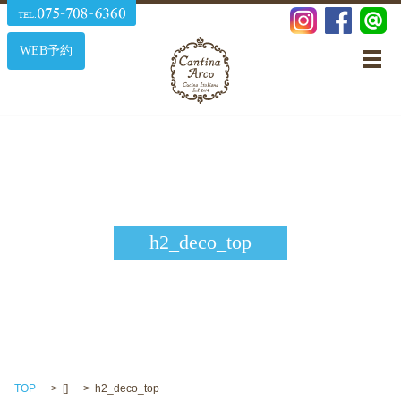
WEB予約
メ
h2_deco_top
TOP
[]
h2_deco_top