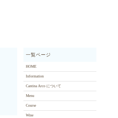
HOME
Information
Cantina Arco について
Menu
Course
Wine