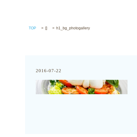
TOP
[]
h1_bg_photogallery
2016-07-22