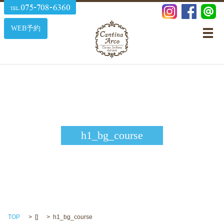
WEB予約
メ
h1_bg_course
TOP
[]
h1_bg_course