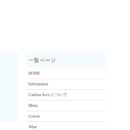
HOME
Information
Cantina Arco について
Menu
Course
Wine