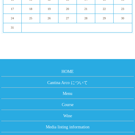
17
18
19
20
21
22
23
24
25
26
27
28
29
30
31
HOME
Cantina Arco について
Menu
Course
Wine
Media listing information