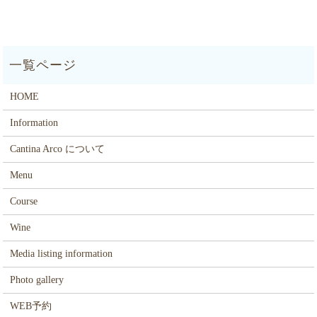
HOME
Information
Cantina Arco について
Menu
Course
Wine
Media listing information
Photo gallery
WEB予約